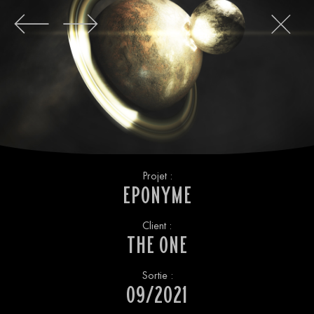
Projet :
E
P
O
N
Y
M
E
Client :
T
H
E
O
N
E
Sortie :
0
9
/
2
0
2
1